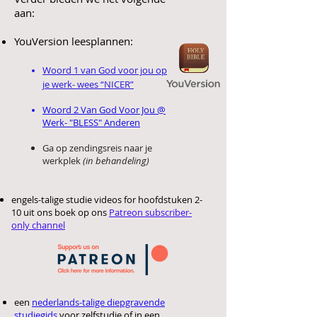
aan:
YouVersion leesplannen:
Woord 1 van God voor jou op
je werk- wees “NICER”
Woord 2 Van God Voor Jou @
Werk- "BLESS" Anderen
Ga op zendingsreis naar je
werkplek
(in behandeling)
engels-talige studie videos for hoofdstuken 2-
10 uit ons boek op ons
Patreon subscriber-
only channel
een
nederlands-talige diepgravende
studiegids
voo
r zelfstudie of in een