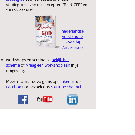
studiegroep, van de concepten "Be NICER" en
"BLESS others"
nederlandse
versie nu te
koop bij
Amazon.de
workshops en seminars -
bekijk het
schema
of
vraag een workshop aan
in je
omgeving.
Meer informatie,
volg ons op
LinkedIn
, op
Facebook
or bezoek ons
YouTube channel
.
Study Video for "Be
NICER
"
(author interview starts at 3:25)