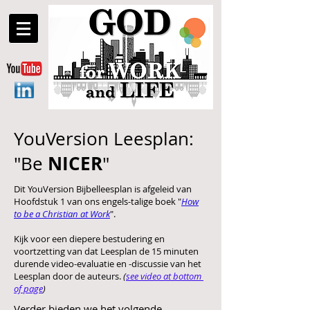
YouVersion Leesplan:
NICER
"Be
"
Dit YouVersion Bijbelleesplan is afgeleid van
Hoofdstuk 1 van ons engels-talige boek "
How
to be a Christian at Work
".
Kijk voor een diepere bestudering en
voortzetting van dat Leesplan de 15 minuten
durende video-evaluatie en -discussie van het
Leesplan door de auteurs.
(
see video at bottom
of page
)
Verder bieden we het volgende