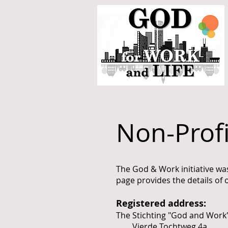
Non-Profi
The God & Work initiative was
page provides the details of 
Registered address:
The Stichting "God and Work" 
Vierde Tochtweg 4a