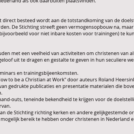
 Nederland als ook daarbuiten plaatsvinden.
 direct besteed wordt aan de totstandkoming van de doelstel
rden. De Stichting streeft geen vermogensopbouw na, maar 
bijvoorbeeld voor niet inbare kosten voor trainingen) te ku
houden met een veelheid van activiteiten om christenen van 
eloof uit te dragen en gestalte te geven in hun seculiere w
minars en trainingsbijeenkomsten.
ow to be a Christian at Work" door auteurs Roland Heersink
 van gedrukte publicaties en presentatie materialen die b
.
and-outs, teneinde bekendheid te krijgen voor de doelstell
rvan.
n de Stichting richting kerken en andere gelijkgestemde org
 mogelijk bereik te hebben onder christenen in Nederland 